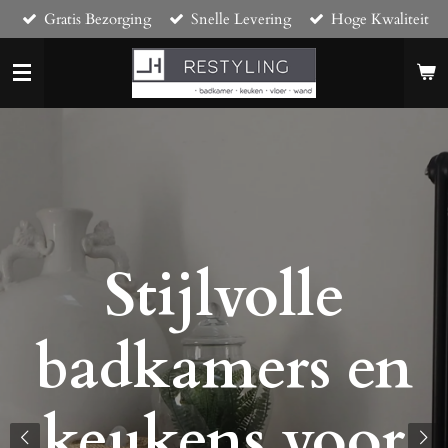
Gratis Bezorging
Snelle Levering
Hoge Kwaliteit
Ga
direct
naar
de
hoofdinhoud
Stijlvolle
badkamers en
keukens voor