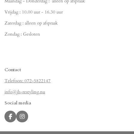
Maandag - Donderdag : alleen op afspraak
Vrijdag : 10.00 uur - 16.30 uur
Zaterdag : alleen op afspraak
Zondag : Gesloten
Contact
Telefoon: 072-5822147
info@jh-restyling.nu
Social media
F
I
a
n
c
s