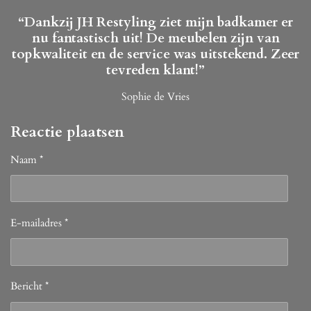
e
t
b
a
“Dankzij JH Restyling ziet mijn badkamer er
o
g
nu fantastisch uit! De meubelen zijn van
o
r
k
a
topkwaliteit en de service was uitstekend. Zeer
m
tevreden klant!”
Sophie de Vries
Reactie plaatsen
Naam *
E-mailadres *
Bericht *