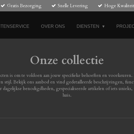
Gratis Bezorging
Snelle Levering
Hoge Kwalitei
NTENSERVICE
OVER ONS
DIENSTEN
PROJEC
Onze collectie
cten is om te voldoen aan jouw specifieke behoeften en voorkeuren. 
 en stijl. Bekijk ons aanbod en vind gedetailleerde beschrijvingen, fu
dagelijkse benodigdheden, gespecialiseerde artikelen of iets unieks,
huis.