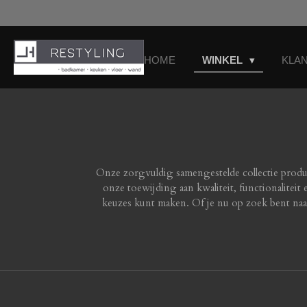
Ga
direct
naar
de
HOME
WINKEL
KLA
hoofdinhoud
Onze zorgvuldig samengestelde collectie produ
onze toewijding aan kwaliteit, functionaliteit
keuzes kunt maken. Of je nu op zoek bent naar 