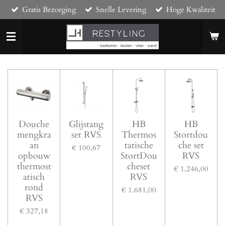
Gratis Bezorging
Snelle Levering
Hoge Kwaliteit
Ga
direct
naar
de
hoofdinhoud
Douche
Glijstang
HB
HB
mengkra
set RVS
Thermos
Stortdou
an
tatische
che set
€ 100,67
opbouw
StortDou
RVS
thermost
cheset
€ 1.246,00
atisch
RVS
rond
€ 1.681,00
RVS
€ 327,18