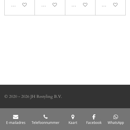
In winkelwagen
In winkelwagen
In winkelwagen
In winkelwage
© 2020 - 2026 JH Restyling B.V.
E-mailadres
Telefoonnummer
Kaart
Facebook
WhatsApp