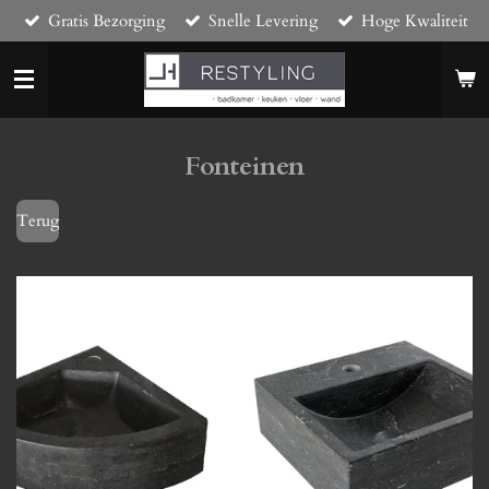
Gratis Bezorging
Snelle Levering
Hoge Kwaliteit
Ga
direct
naar
de
hoofdinhoud
Fonteinen
Terug