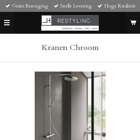
Gratis Bezorging
Snelle Levering
Hoge Kwaliteit
Ga
direct
naar
de
hoofdinhoud
Kranen Chroom