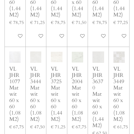
60
60
60
x 60
60
60
(1.44
(1.44
(1.44
(1.44
(1.44
(1.44
M2)
M2)
M2)
M2)
M2)
M2)
€ 78,75
€ 71,25
€ 78,75
€ 71,50
€ 78,75
€ 77,25
In winkelwagen
In winkelwagen
In winkelwagen
In winkelwagen
In winkelwagen
In winke
VL
VL
VL
VL
VL
VL
JHR
JHR
JHR
JHR
JHR
JHR
1077
3444
3725
2004
3637
3449
Mat
Mat
Mat
Mat
0
Mat
wit
wit
wit
wit
Mat
wit
60 x
60 x
60 x
60 x
wit
60 x
60
60
60
60
60 x
60
(1.08
(1.08
(1.44
(1.08
60
(1.08
M2)
M2)
M2)
M2)
(1.44
M2)
M2)
€ 67,75
€ 47,50
€ 71,25
€ 67,75
€ 61,75
€ 62,50