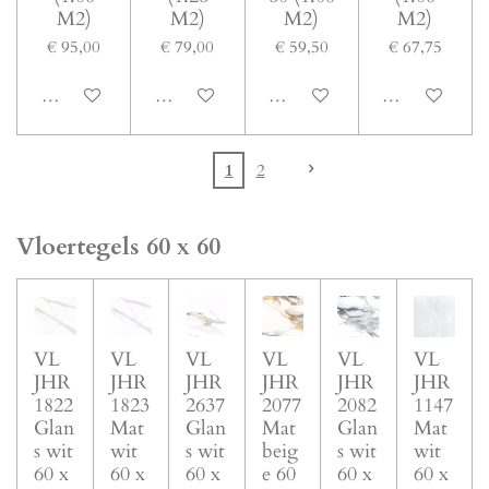
M2)
M2)
M2)
M2)
€ 95,00
€ 79,00
€ 59,50
€ 67,75
In winkelwagen
In winkelwagen
In winkelwagen
In winkelwage
1
2
Vloertegels 60 x 60
VL
VL
VL
VL
VL
VL
JHR
JHR
JHR
JHR
JHR
JHR
1822
1823
2637
2077
2082
1147
Glan
Mat
Glan
Mat
Glan
Mat
s wit
wit
s wit
beig
s wit
wit
60 x
60 x
60 x
e 60
60 x
60 x