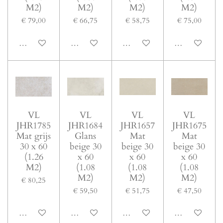
M2)
M2)
M2)
M2)
€ 79,00
€ 66,75
€ 58,75
€ 75,00
In winkelwagen
In winkelwagen
In winkelwagen
In winkelwage
VL
VL
VL
VL
JHR1785
JHR1684
JHR1657
JHR1675
Mat grijs
Glans
Mat
Mat
30 x 60
beige 30
beige 30
beige 30
(1.26
x 60
x 60
x 60
M2)
(1.08
(1.08
(1.08
M2)
M2)
M2)
€ 80,25
€ 59,50
€ 51,75
€ 47,50
In winkelwagen
In winkelwagen
In winkelwagen
In winkelwage