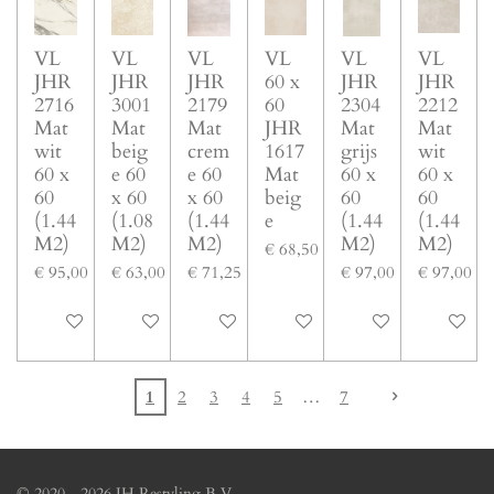
VL
VL
VL
VL
VL
VL
JHR
JHR
JHR
60 x
JHR
JHR
2716
3001
2179
60
2304
2212
Mat
Mat
Mat
JHR
Mat
Mat
wit
beig
crem
1617
grijs
wit
60 x
e 60
e 60
Mat
60 x
60 x
60
x 60
x 60
beig
60
60
(1.44
(1.08
(1.44
e
(1.44
(1.44
M2)
M2)
M2)
M2)
M2)
€ 68,50
€ 95,00
€ 63,00
€ 71,25
€ 97,00
€ 97,00
In winkelwagen
In winkelwagen
In winkelwagen
In winkelwagen
In winkelwagen
In winke
1
2
3
4
5
7
© 2020 - 2026 JH Restyling B.V.