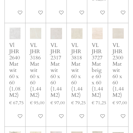
In winkelwagen
In winkelwagen
In winkelwagen
In winkelwagen
In winkelwagen
In winke
Vl
VL
VL
VL
VL
VL
JHR
JHR
JHR
JHR
JHR
JHR
2640
3186
2317
3818
3727
2300
Mat
Mat
Mat
Mat
Mat
Mat
wit
wit
wit
wit
beig
wit
60 x
60 x
60 x
60 x
e 60
60 x
60
60
60
60
x 60
60
(1.08
(1.44
(1.44
(1.44
(1.44
(1.44
M2)
M2)
M2)
M2)
M2)
M2)
€ 67,75
€ 95,00
€ 97,00
€ 79,25
€ 71,25
€ 97,00
In winkelwagen
In winkelwagen
In winkelwagen
In winkelwagen
In winkelwagen
In winke