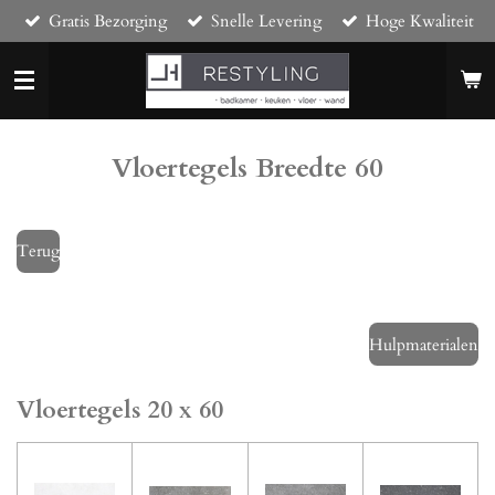
Gratis Bezorging
Snelle Levering
Hoge Kwaliteit
Ga
direct
naar
de
hoofdinhoud
Vloertegels Breedte 60
Terug
Hulpmaterialen
Vloertegels 20 x 60