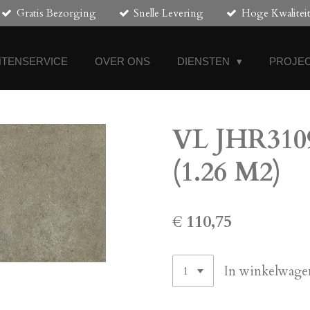
Gratis Bezorging
Snelle Levering
Hoge Kwalitei
NTENSERVICE
OVER ONS
DIENSTEN
PROJEC
VL JHR3109 
(1.26 M2)
€ 110,75
In winkelwage