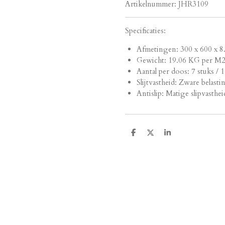
Artikelnummer:
JHR3109
Specificaties:
Afmetingen:
300 x 600 x 8
Gewicht: 19.06 KG per M
Aantal per doos: 7 stuks / 
Slijtvastheid: Zware belasti
Antislip: Matige slipvasthei
D
D
S
e
e
h
l
e
a
e
l
r
n
e