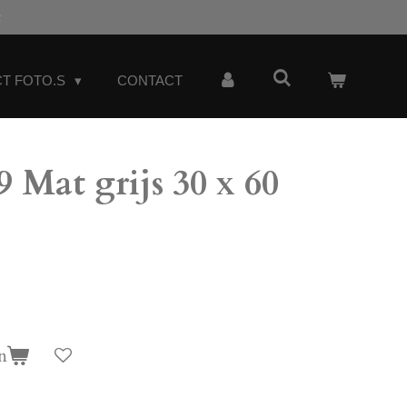
t
T FOTO.S
CONTACT
Mat grijs 30 x 60
n