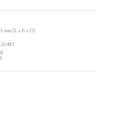
.5 mm (L x B x D)
2
1.26 M2
ng
d