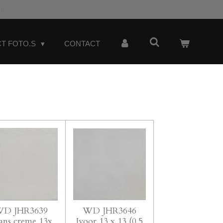
t
T FOTO.S
CONTACT
D JHR3639
WD JHR3646
ans creme 13x
Ivoor 13 x 13 (0.5