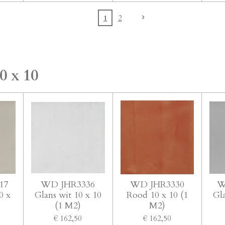
1
2
0 x 10
17
WD JHR3336
WD JHR3330
W
0 x
Glans wit 10 x 10
Rood 10 x 10 (1
Gla
(1 M2)
M2)
€ 162,50
€ 162,50