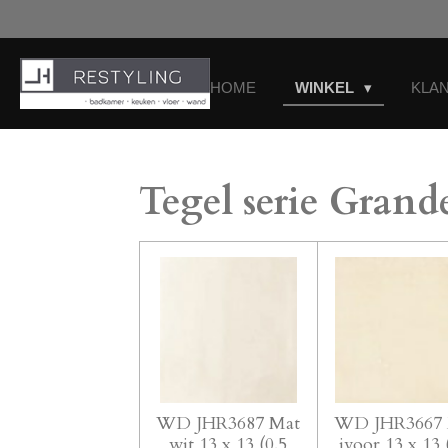
Ga
direct
naar
de
HOME
WINKEL
KLA
hoofdinhoud
Tegel serie Grand
WD JHR3687 Mat
WD JHR3667 
wit 13 x 13 (0.5
ivoor 13 x 13 