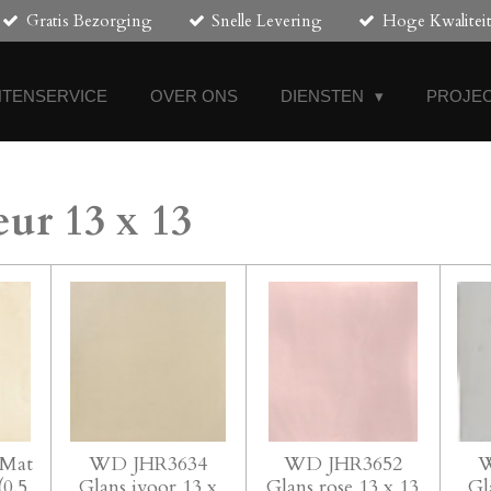
Gratis Bezorging
Snelle Levering
Hoge Kwalitei
NTENSERVICE
OVER ONS
DIENSTEN
PROJEC
eur 13 x 13
Mat
WD JHR3634
WD JHR3652
W
(0.5
Glans ivoor 13 x
Glans rose 13 x 13
Gl