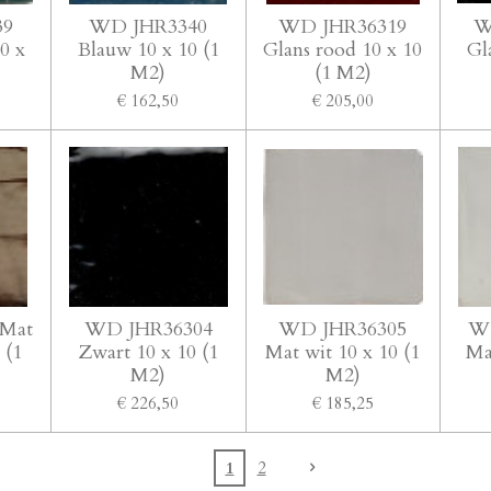
39
WD JHR3340
WD JHR36319
W
0 x
Blauw 10 x 10 (1
Glans rood 10 x 10
Gl
M2)
(1 M2)
€ 162,50
€ 205,00
Mat
WD JHR36304
WD JHR36305
W
 (1
Zwart 10 x 10 (1
Mat wit 10 x 10 (1
Ma
M2)
M2)
€ 226,50
€ 185,25
1
2