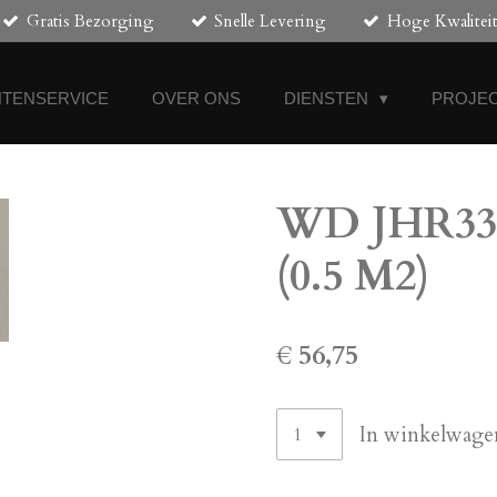
Gratis Bezorging
Snelle Levering
Hoge Kwalitei
NTENSERVICE
OVER ONS
DIENSTEN
PROJEC
WD JHR331
(0.5 M2)
€ 56,75
In winkelwage