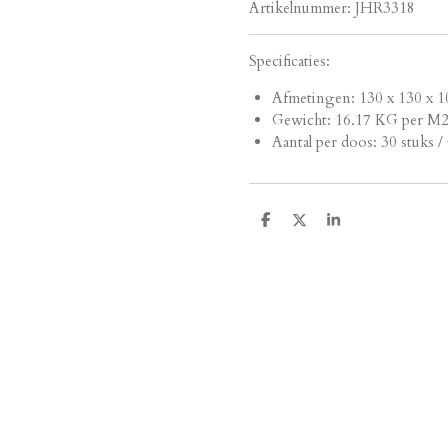
Artikelnummer:
JHR3318
Specificaties:
Afmetingen:
130 x 130 x 1
Gewicht: 16.17 KG per M
Aantal per doos: 30 stuks /
D
D
S
e
e
h
l
e
a
e
l
r
n
e