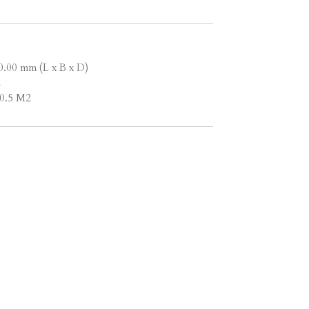
0.00 mm (L x B x D)
2
 0.5 M2