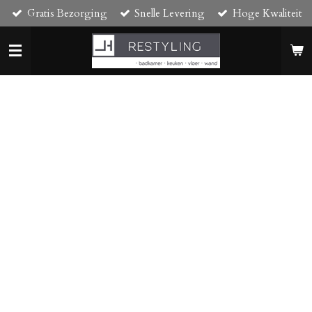
Gratis Bezorging
Snelle Levering
Hoge Kwaliteit
Ga
direct
naar
de
hoofdinhoud