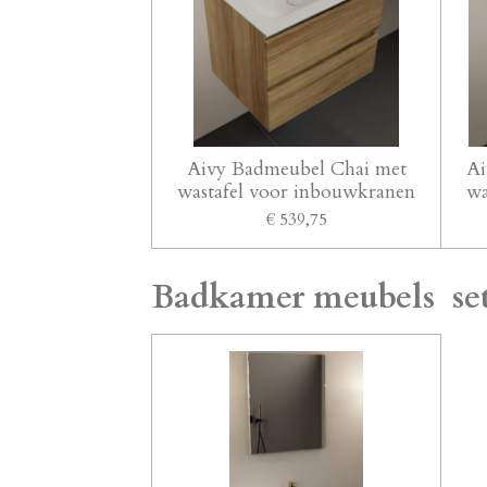
Aivy Badmeubel Chai met
Ai
wastafel voor inbouwkranen
wa
€ 539,75
Badkamer meubels sets