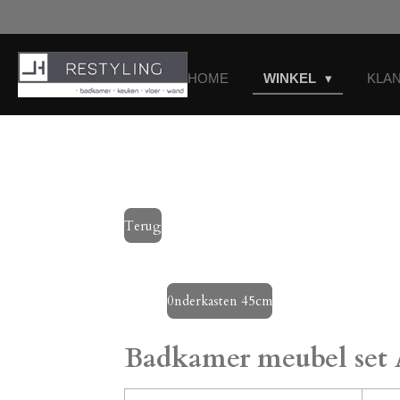
Ga
direct
naar
de
HOME
WINKEL
KLA
hoofdinhoud
Terug
0nderkasten 45cm
Badkamer meubel set 