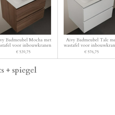
vy Badmeubel Mocha met
Aivy Badmeubel Talc m
stafel voor inbouwkranen
wastafel voor inbouwkra
€ 539,75
€ 576,75
 + spiegel