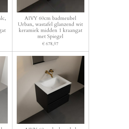
lc,
AIVY 60cm badmeubel
Urban, wastafel glanzend wit
gat
keramiek midden 1 kraangat
met Spiegel
€ 678,97