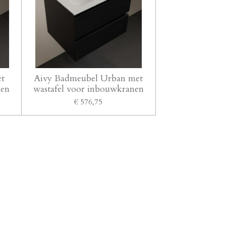
et
Aivy Badmeubel Urban met
nen
wastafel voor inbouwkranen
€ 576,75