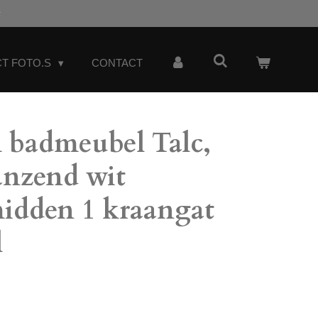
t
T FOTO.S
CONTACT
badmeubel Talc,
anzend wit
idden 1 kraangat
l