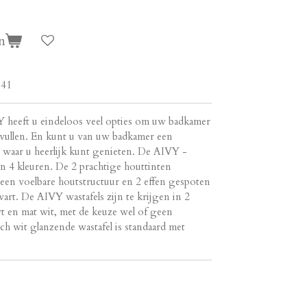
n
141
 heeft u eindeloos veel opties om uw badkamer
 vullen. En kunt u van uw badkamer een
waar u heerlijk kunt genieten. De AIVY -
in 4 kleuren. De 2 prachtige houttinten
en voelbare houtstructuur en 2 effen gespoten
rt. De AIVY wastafels zijn te krijgen in 2
rt en mat wit, met de keuze wel of geen
 wit glanzende wastafel is standaard met