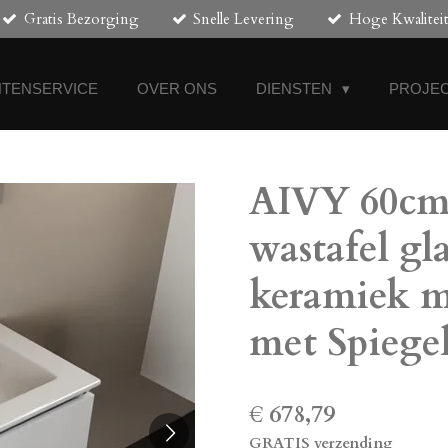
Gratis Bezorging
Snelle Levering
Hoge Kwalitei
NTENSERVICE
OVER ONS
DIENSTEN
PROJEC
AIVY 60cm 
wastafel gl
keramiek m
met Spiege
€ 678,79
GRATIS verzending