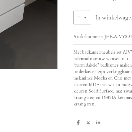
In winkelwage
Artikelnummer:
JHR.AIVY80
Met badkamermeubels set AIVY
helemaal naar uw wensen in te
“formidabele” badkamer maken 
onderkasten zijn verkrijgbaar 
melamines Mocha en Chai met e
kleuren MDF mat wit en matzwa
kleuren Solid Surface, mat zwa
kraangaten en DENIA keramisch
kraangaten.
D
D
S
e
e
h