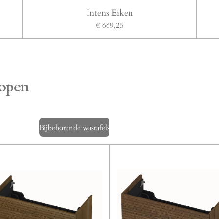
Intens Eiken
€ 669,25
 open
Bijbehorende wastafels