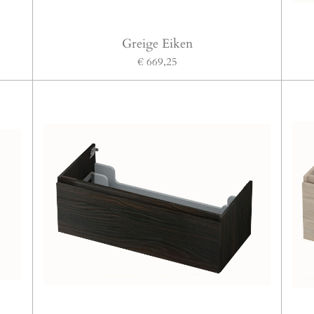
Greige Eiken
€ 669,25