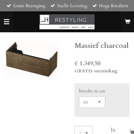
Gratis Bezorging
Snelle Levering
Hoge Kwaliteit
Ga
direct
naar
de
hoofdinhoud
Massief charcoal
€ 1.349,50
GRATIS verzending
breedte in cm
In