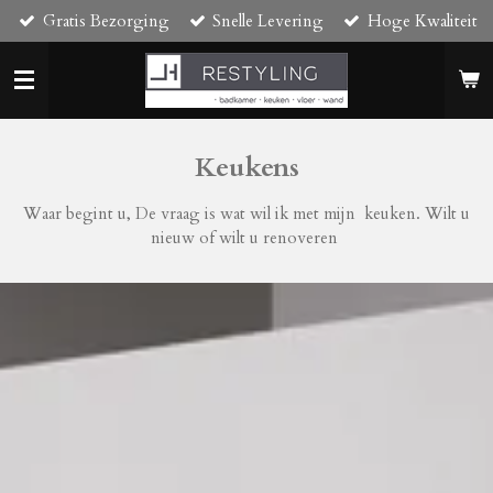
Gratis Bezorging
Snelle Levering
Hoge Kwaliteit
Ga
direct
naar
de
hoofdinhoud
Keukens
Waar begint u, De vraag is wat wil ik met mijn keuken. Wilt u
nieuw of wilt u renoveren