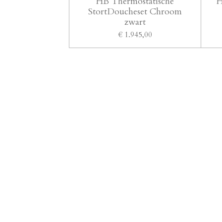
HB Thermostatische
H
StortDoucheset Chroom
zwart
€ 1.945,00