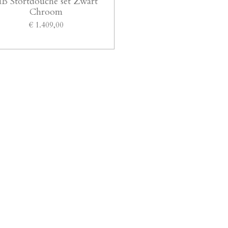
B Stortdouche set Zwart
Chroom
€ 1.409,00