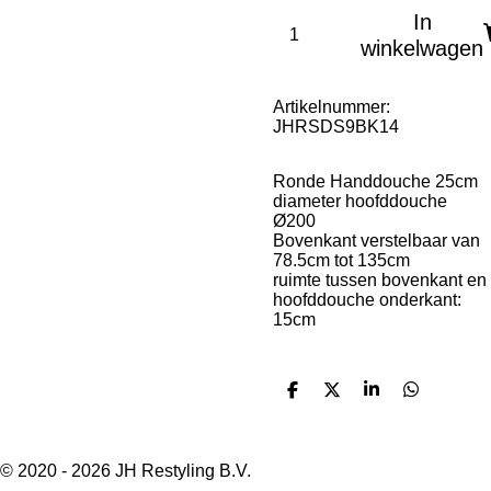
In
winkelwagen
Artikelnummer:
JHRSDS9BK14
Ronde Handdouche 25cm
diameter hoofddouche
Ø200
Bovenkant verstelbaar van
78.5cm tot 135cm
ruimte tussen bovenkant en
hoofddouche onderkant:
15cm
D
D
S
D
e
e
h
e
l
e
a
l
e
l
r
e
n
e
n
© 2020 - 2026 JH Restyling B.V.