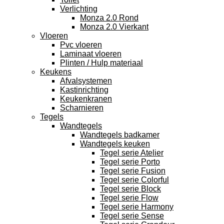
Verlichting
Monza 2.0 Rond
Monza 2.0 Vierkant
Vloeren
Pvc vloeren
Laminaat vloeren
Plinten / Hulp materiaal
Keukens
Afvalsystemen
Kastinrichting
Keukenkranen
Scharnieren
Tegels
Wandtegels
Wandtegels badkamer
Wandtegels keuken
Tegel serie Atelier
Tegel serie Porto
Tegel serie Fusion
Tegel serie Colorful
Tegel serie Block
Tegel serie Flow
Tegel serie Harmony
Tegel serie Sense