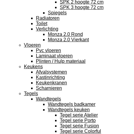
SPK 2 hoogte 72 cm
SPK 3 hoogte 72 cm
Spiegels
Radiatoren
Toilet
Verlichting
Monza 2.0 Rond
Monza 2.0 Vierkant
Vloeren
Pvc vloeren
Laminaat vloeren
Plinten / Hulp materiaal
Keukens
Afvalsystemen
Kastinrichting
Keukenkranen
Scharnieren
Tegels
Wandtegels
Wandtegels badkamer
Wandtegels keuken
Tegel serie Atelier
Tegel serie Porto
Tegel serie Fusion
Tegel serie Colorful