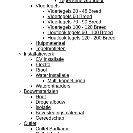
Tegel serie Grandeur
Vloertegels
Vloertegels 20 - 45 Breed
Vloertegels 60 Breed
Vloertegels 70 - 90 Breed
Vloertegels 100 - 120 Breed
Houtlook tegels 60 - 100 Breed
Houtlook tegels 120 - 200 Breed
Hulpmateriaal
Tegelprofielen
Installatiewerk
CV Installatie
Electra
Riool
Water installatie
Multi-koppelingen
Waterontharders
Bouwmaterialen
Hout
Droge afbouw
Isolatie
Bevestegingsmateriaal
Gereedschap
Outlet
Outlet Badkamer