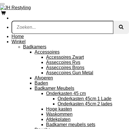
Ga
direct
naar
de
hoofdinhoud
Home
Winkel
Badkamers
Accessoires
Accessoires Zwart
Asseccoires Rvs
Asseccoires Brons
Asseccoires Gun Metal
Afvoeren
Baden
Badkamer Meubels
Onderkasten 45 cm
Onderkasten 45cm 1 Lade
Onderkasten 45cm 2 lades
Hoge kasten
Waskommen
Afdekplaten
Badkamer meubels sets