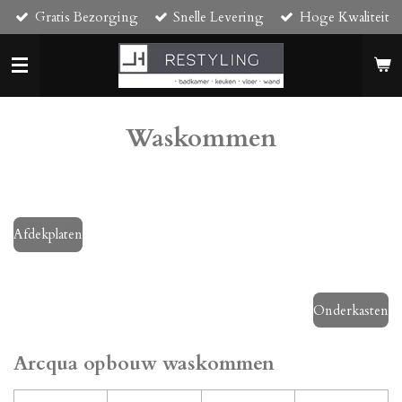
Gratis Bezorging
Snelle Levering
Hoge Kwaliteit
Ga
direct
naar
de
hoofdinhoud
Waskommen
Afdekplaten
Onderkasten
Arcqua opbouw waskommen