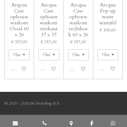
Arqcua
Arcqua
Arcqua
Arcqua
Case
Case
Case
Pop up
opbouw
opbouw
opbouw
waste
waskom
waskom
waskom
wastafel
Ovaal 60
vierkant
rechthoe
€ 100,00
x 26
37 x 37
k 60 x 26
€ 357,00
€ 357,00
€ 357,00
In winkelwagen
In winkelwagen
In winkelwagen
In winkelwage
© 2020 - 2026 JH Restyling B.V.