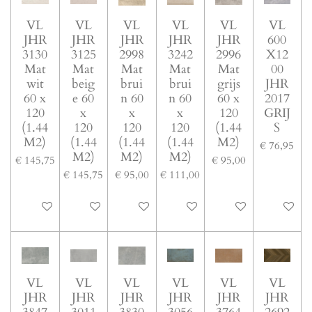
VL
VL
VL
VL
VL
VL
JHR
JHR
JHR
JHR
JHR
600
3130
3125
2998
3242
2996
X12
Mat
Mat
Mat
Mat
Mat
00
wit
beig
brui
brui
grijs
JHR
60 x
e 60
n 60
n 60
60 x
2017
120
x
x
x
120
GRIJ
(1.44
120
120
120
(1.44
S
M2)
(1.44
(1.44
(1.44
M2)
€ 76,95
M2)
M2)
M2)
€ 145,75
€ 95,00
€ 145,75
€ 95,00
€ 111,00
In winkelwagen
In winkelwagen
In winkelwagen
In winkelwagen
In winkelwagen
In winke
VL
VL
VL
VL
VL
VL
JHR
JHR
JHR
JHR
JHR
JHR