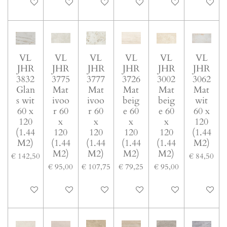
In winkelwagen
In winkelwagen
In winkelwagen
In winkelwagen
In winkelwagen
In winke
VL
VL
VL
VL
VL
VL
JHR
JHR
JHR
JHR
JHR
JHR
3832
3775
3777
3726
3002
3062
Glan
Mat
Mat
Mat
Mat
Mat
s wit
ivoo
ivoo
beig
beig
wit
60 x
r 60
r 60
e 60
e 60
60 x
120
x
x
x
x
120
(1.44
120
120
120
120
(1.44
M2)
(1.44
(1.44
(1.44
(1.44
M2)
M2)
M2)
M2)
M2)
€ 142,50
€ 84,50
€ 95,00
€ 107,75
€ 79,25
€ 95,00
In winkelwagen
In winkelwagen
In winkelwagen
In winkelwagen
In winkelwagen
In winke