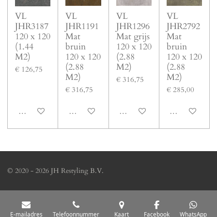
VL
VL
VL
VL
JHR3187
JHR1191
JHR1296
JHR2792
120 x 120
Mat
Mat grijs
Mat
(1.44
bruin
120 x 120
bruin
M2)
120 x 120
(2.88
120 x 120
(2.88
M2)
(2.88
€ 126,75
M2)
M2)
€ 316,75
€ 316,75
€ 285,00
In winkelwagen
In winkelwagen
In winkelwagen
In winkelwage
© 2020 - 2026 JH Restyling B.V.
E-mailadres
Telefoonnummer
Kaart
Facebook
WhatsApp