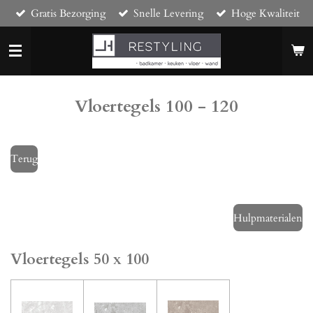
Gratis Bezorging
Snelle Levering
Hoge Kwaliteit
Ga
direct
naar
de
hoofdinhoud
Vloertegels 100 - 120
Terug
Hulpmaterialen
Vloertegels 50 x 100