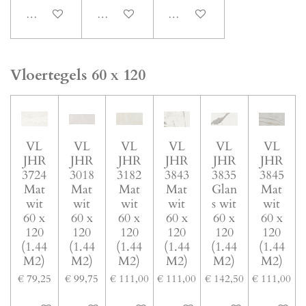
In winkelwagen
In winkelwagen
In winkelwagen
Vloertegels 60 x 120
VL
VL
VL
VL
VL
VL
JHR
JHR
JHR
JHR
JHR
JHR
3724
3018
3182
3843
3835
3845
Mat
Mat
Mat
Mat
Glan
Mat
wit
wit
wit
wit
s wit
wit
60 x
60 x
60 x
60 x
60 x
60 x
120
120
120
120
120
120
(1.44
(1.44
(1.44
(1.44
(1.44
(1.44
M2)
M2)
M2)
M2)
M2)
M2)
€ 79,25
€ 99,75
€ 111,00
€ 111,00
€ 142,50
€ 111,00