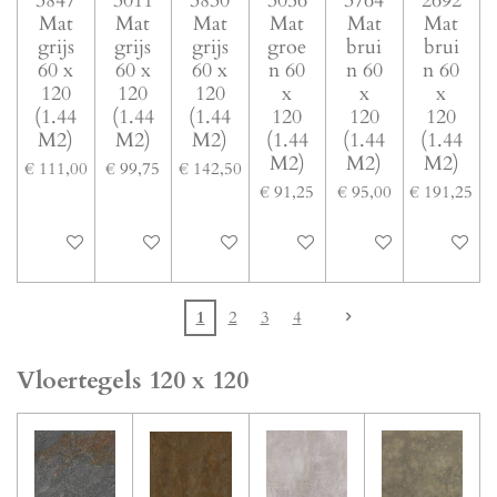
3847
3011
3830
3056
3764
2692
Mat
Mat
Mat
Mat
Mat
Mat
grijs
grijs
grijs
groe
brui
brui
60 x
60 x
60 x
n 60
n 60
n 60
120
120
120
x
x
x
(1.44
(1.44
(1.44
120
120
120
M2)
M2)
M2)
(1.44
(1.44
(1.44
M2)
M2)
M2)
€ 111,00
€ 99,75
€ 142,50
€ 91,25
€ 95,00
€ 191,25
In winkelwagen
In winkelwagen
In winkelwagen
In winkelwagen
In winkelwagen
In winke
1
2
3
4
Vloertegels 120 x 120