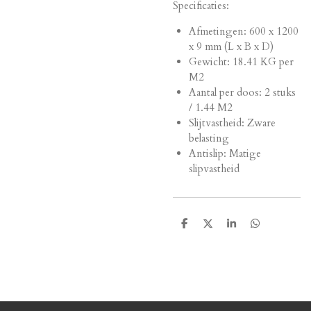
Specificaties:
Afmetingen:
600 x 1200
x 9 mm (L x B x D)
Gewicht: 18.41 KG per
M2
Aantal per doos: 2 stuks
/ 1.44 M2
Slijtvastheid: Zware
belasting
Antislip: Matige
slipvastheid
D
D
S
D
e
e
h
e
l
e
a
l
e
l
r
e
n
e
n