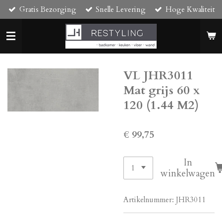
Gratis Bezorging
Snelle Levering
Hoge Kwaliteit
Ga
direct
naar
de
hoofdinhoud
VL JHR3011
Mat grijs 60 x
120 (1.44 M2)
€ 99,75
In
winkelwagen
Artikelnummer:
JHR3011