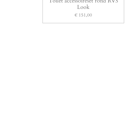
Toilet accessoireset rond RVS
Look
€ 151,00