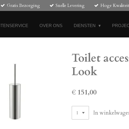
Gratis Bezorging
Snelle Levering
Hoge Kwalitei
NTENSERVICE
OVER ONS
DIENSTEN
PROJEC
Toilet acce
Look
€ 151,00
In winkelwage