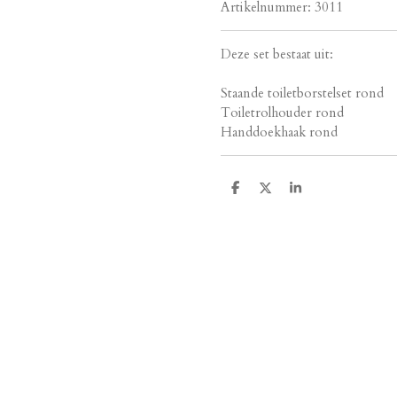
Artikelnummer:
3011
Deze set bestaat uit:
Staande toiletborstelset rond
Toiletrolhouder rond
Handdoekhaak rond
D
D
S
e
e
h
l
e
a
e
l
r
n
e