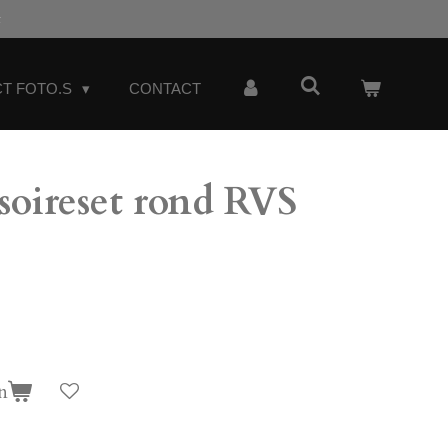
t
T FOTO.S
CONTACT
ssoireset rond RVS
n