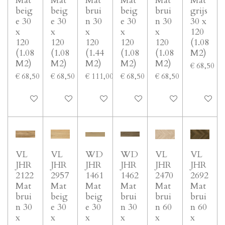
Mat
Mat
Mat
Mat
Mat
Mat
beig
beig
brui
beig
brui
grijs
e 30
e 30
n 30
e 30
n 30
30 x
x
x
x
x
x
120
120
120
120
120
120
(1.08
(1.08
(1.08
(1.44
(1.08
(1.08
M2)
M2)
M2)
M2)
M2)
M2)
€ 68,50
€ 68,50
€ 68,50
€ 111,00
€ 68,50
€ 68,50
In winkelwagen
In winkelwagen
In winkelwagen
In winkelwagen
In winkelwagen
In winke
VL
VL
WD
WD
VL
VL
JHR
JHR
JHR
JHR
JHR
JHR
2122
2957
1461
1462
2470
2692
Mat
Mat
Mat
Mat
Mat
Mat
brui
beig
beig
brui
brui
brui
n 30
e 30
e 30
n 30
n 60
n 60
x
x
x
x
x
x