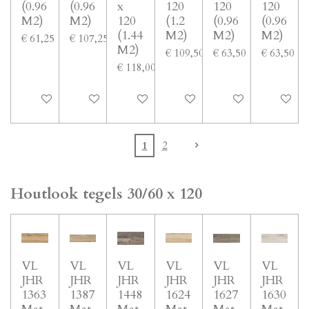
(0.96
(0.96
x
120
120
120
M2)
M2)
120
(1.2
(0.96
(0.96
(1.44
M2)
M2)
M2)
€ 61,25
€ 107,25
M2)
€ 109,50
€ 63,50
€ 63,50
€ 118,00
In winkelwagen
In winkelwagen
In winkelwagen
In winkelwagen
In winkelwagen
In winke
1
2
Houtlook tegels 30/60 x 120
VL
VL
VL
VL
VL
VL
JHR
JHR
JHR
JHR
JHR
JHR
1363
1387
1448
1624
1627
1630