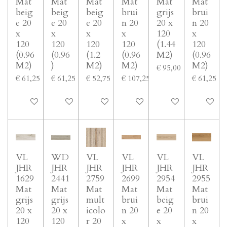
Mat
Mat
Mat
Mat
Mat
Mat
beig
beig
beig
brui
grijs
brui
e 20
e 20
e 20
n 20
20 x
n 20
x
x
x
x
120
x
120
120
120
120
(1.44
120
(0.96
(0.96
(1.2
(0.96
M2)
(0.96
M2)
)
M2)
M2)
M2)
€ 95,00
€ 61,25
€ 61,25
€ 52,75
€ 107,25
€ 61,25
In winkelwagen
In winkelwagen
In winkelwagen
In winkelwagen
In winkelwagen
In winke
VL
WD
VL
VL
VL
VL
JHR
JHR
JHR
JHR
JHR
JHR
1629
2441
2759
2699
2954
2955
Mat
Mat
Mat
Mat
Mat
Mat
grijs
grijs
mult
brui
beig
brui
20 x
20 x
icolo
n 20
e 20
n 20
120
120
r 20
x
x
x