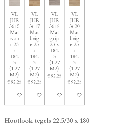
VL
VL
VL
VL
JHR
JHR
JHR
JHR
3615
3617
3618
3620
Mat
Mat
Mat
Mat
ivoo
beig
grijs
beig
r 23
e 23
23 x
e 23
x
x
184.
x
184.
184.
3
184.
3
3
(1.27
3
(1.27
(1.27
M2)
(1.27
M2)
M2)
M2)
€ 92,25
€ 92,25
€ 92,25
€ 92,25
In winkelwagen
In winkelwagen
In winkelwagen
In winkelwagen
Houtlook tegels 22.5/30 x 180