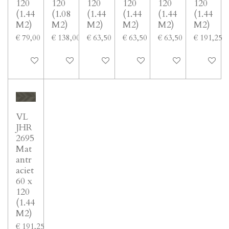
120
120
120
120
120
120
(1.44
(1.08
(1.44
(1.44
(1.44
(1.44
M2)
M2)
M2)
M2)
M2)
M2)
€ 79,00
€ 138,00
€ 63,50
€ 63,50
€ 63,50
€ 191,25
In winkelwagen
In winkelwagen
In winkelwagen
In winkelwagen
In winkelwagen
In winke
VL
JHR
2695
Mat
antr
aciet
60 x
120
(1.44
M2)
€ 191,25