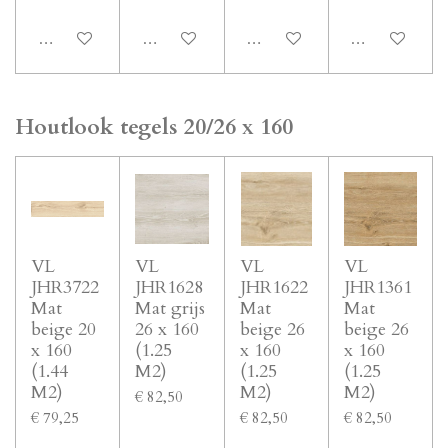
In winkelwagen
In winkelwagen
In winkelwagen
In winkelwage
Houtlook tegels 20/26 x 160
VL
VL
VL
VL
JHR3722
JHR1628
JHR1622
JHR1361
Mat
Mat grijs
Mat
Mat
beige 20
26 x 160
beige 26
beige 26
x 160
(1.25
x 160
x 160
(1.44
M2)
(1.25
(1.25
M2)
M2)
M2)
€ 82,50
€ 79,25
€ 82,50
€ 82,50