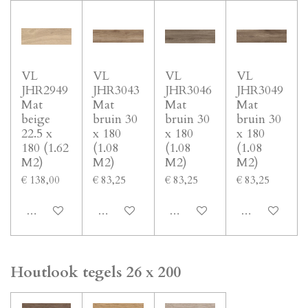
VL
VL
VL
VL
JHR2949
JHR3043
JHR3046
JHR3049
Mat
Mat
Mat
Mat
beige
bruin 30
bruin 30
bruin 30
22.5 x
x 180
x 180
x 180
180 (1.62
(1.08
(1.08
(1.08
M2)
M2)
M2)
M2)
€ 138,00
€ 83,25
€ 83,25
€ 83,25
In winkelwagen
In winkelwagen
In winkelwagen
In winkelwage
Houtlook tegels 26 x 200