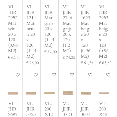
VL
VL
VL
VL
VL
VL
JHR
JHR
JHR
JHR
JHR
JHR
2952
1214
Mat
2746
1623
2953
Mat
Mat
grijs
Mat
Mat
Mat
wit
brui
20 x
grijs
beig
beig
20 x
n 20
120
20 x
e 20
e 20
120
x
(1.44
120
x
x
(0.96
120
M2)
(1.2
120
120
M2)
(1.44
M2)
(0.96
(0.96
€ 87,00
M2)
M2)
M2)
€ 63,50
€ 74,25
€ 95,00
€ 61,25
€ 63,50
In winkelwagen
In winkelwagen
In winkelwagen
In winkelwagen
In winkelwagen
In winke
VL
VL
VL.
VL
VL
VT
JHR
JHR
200
JHR
JHR
200
2697
3723
X12
3723
3007
X12