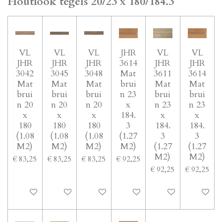
Houtlook tegels 20/23 x 180/184.3
VL
VL
VL
JHR
VL
VL
JHR
JHR
JHR
3614
JHR
JHR
3042
3045
3048
Mat
3611
3614
Mat
Mat
Mat
brui
Mat
Mat
brui
brui
brui
n 23
brui
brui
n 20
n 20
n 20
x
n 23
n 23
x
x
x
184.
x
x
180
180
180
3
184.
184.
(1.08
(1.08
(1.08
(1.27
3
3
M2)
M2)
M2)
M2)
(1.27
(1.27
M2)
M2)
€ 83,25
€ 83,25
€ 83,25
€ 92,25
€ 92,25
€ 92,25
In winkelwagen
In winkelwagen
In winkelwagen
In winkelwagen
In winkelwagen
In winke