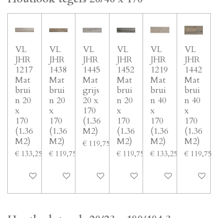
VL
VL
VL
VL
VL
VL
JHR
JHR
JHR
JHR
JHR
JHR
1217
1438
1445
1452
1219
1442
Mat
Mat
Mat
Mat
Mat
Mat
brui
brui
grijs
brui
brui
brui
n 20
n 20
20 x
n 20
n 40
n 40
x
x
170
x
x
x
170
170
(1.36
170
170
170
(1.36
(1.36
M2)
(1.36
(1.36
(1.36
M2)
M2)
M2)
M2)
M2)
€ 119,75
€ 133,25
€ 119,75
€ 119,75
€ 133,25
€ 119,75
In winkelwagen
In winkelwagen
In winkelwagen
In winkelwagen
In winkelwagen
In winke