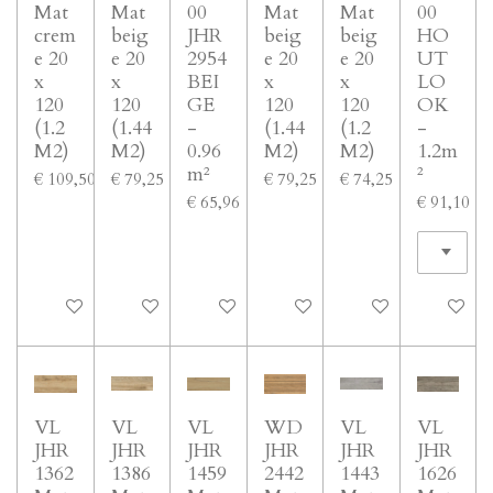
Mat
Mat
00
Mat
Mat
00
crem
beig
JHR
beig
beig
HO
e 20
e 20
2954
e 20
e 20
UT
x
x
BEI
x
x
LO
120
120
GE
120
120
OK
(1.2
(1.44
-
(1.44
(1.2
-
M2)
M2)
0.96
M2)
M2)
1.2m
m²
²
€ 109,50
€ 79,25
€ 79,25
€ 74,25
€ 65,96
€ 91,10
In winkelwagen
In winkelwagen
In winkelwagen
In winkelwagen
In winkelwagen
In winke
VL
VL
VL
WD
VL
VL
JHR
JHR
JHR
JHR
JHR
JHR
1362
1386
1459
2442
1443
1626