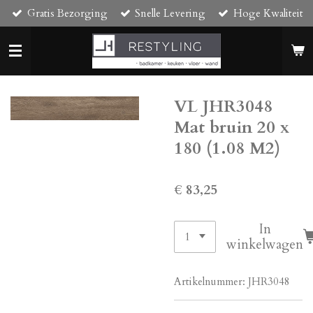
Gratis Bezorging
Snelle Levering
Hoge Kwaliteit
Ga
direct
naar
de
hoofdinhoud
VL JHR3048
Mat bruin 20 x
180 (1.08 M2)
€ 83,25
In
winkelwagen
Artikelnummer:
JHR3048