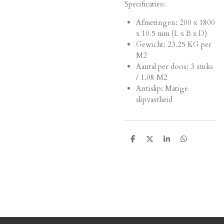
Specificaties:
Afmetingen:
200 x 1800
x 10.5 mm (L x B x D)
Gewicht: 23.25 KG per
M2
Aantal per doos: 3 stuks
/ 1.08 M2
Antislip: Matige
slipvastheid
D
D
S
D
e
e
h
e
l
e
a
l
e
l
r
e
n
e
n