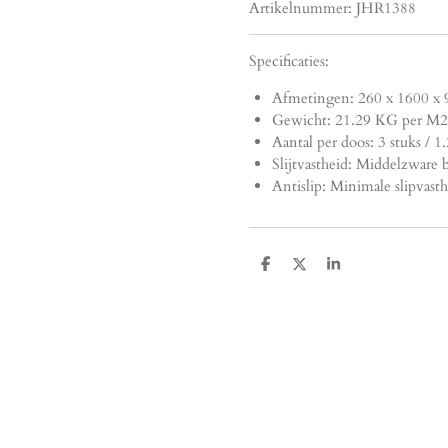
Artikelnummer:
JHR1388
Specificaties:
Afmetingen:
260 x 1600 x 
Gewicht: 21.29 KG per M2
Aantal per doos: 3 stuks / 
Slijtvastheid: Middelzware b
Antislip: Minimale slipvasth
D
D
S
e
e
h
l
e
a
e
l
r
n
e