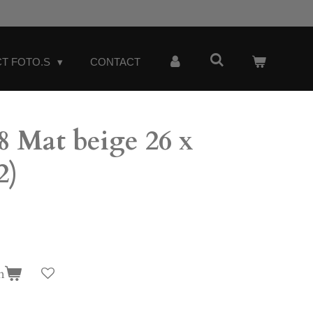
T FOTO.S
CONTACT
 Mat beige 26 x
2)
n