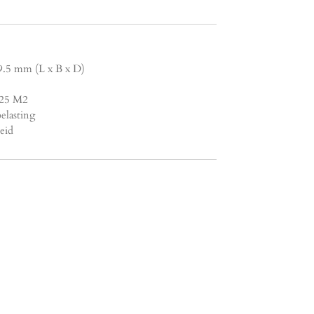
9.5 mm (L x B x D)
1.25 M2
elasting
eid