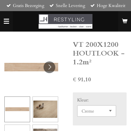
Gratis Bezorging
Snelle Levering
Hoge Kwaliteit
Ga
direct
naar
de
hoofdinhoud
VT 200X1200
HOUTLOOK -
1.2m²
€ 91,10
Kleur: