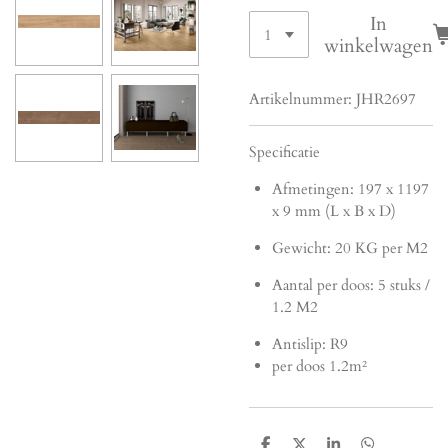
In
winkelwagen
Artikelnummer:
JHR2697
Specificatie
Afmetingen: 197 x 1197
x 9 mm (L x B x D)
Gewicht: 20 KG per M2
Aantal per doos:
5 stuks /
1.2 M2
Antislip: R9
per doos 1.2m²