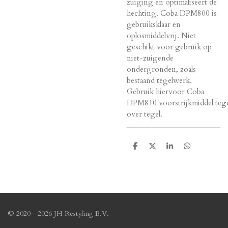
zuiging en optimaliseert de
hechting. Coba DPM800 is
gebruiksklaar en
oplosmiddelvrij. Niet
geschikt voor gebruik op
niet-zuigende
ondergronden, zoals
bestaand tegelwerk.
Gebruik hiervoor Coba
DPM810 voorstrijkmiddel tege
over tegel.
D
D
S
D
e
e
h
e
l
e
a
l
e
l
r
e
n
e
n
© 2020 - 2026 JH Restyling B.V.