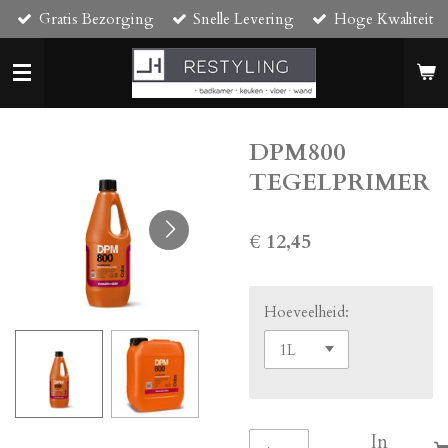
Gratis Bezorging
Snelle Levering
Hoge Kwaliteit
Ga
direct
naar
de
hoofdinhoud
DPM800
TEGELPRIMER
€ 12,45
Hoeveelheid:
In