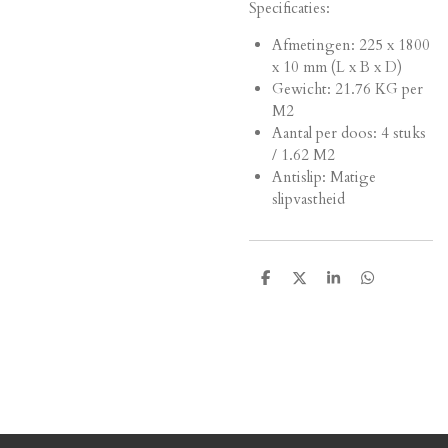
Specificaties:
Afmetingen:
225 x 1800
x 10 mm (L x B x D)
Gewicht: 21.76 KG per
M2
Aantal per doos: 4 stuks
/ 1.62 M2
Antislip: Matige
slipvastheid
D
D
S
D
e
e
h
e
l
e
a
l
e
l
r
e
n
e
n