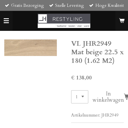
Gratis Bezorging
Snelle Levering
Hoge Kwaliteit
Ga
direct
naar
de
hoofdinhoud
VL JHR2949
Mat beige 22.5 x
180 (1.62 M2)
€ 138,00
In
winkelwagen
Artikelnummer:
JHR2949