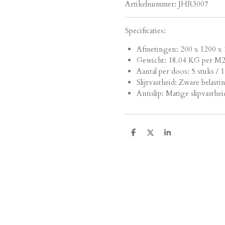
Artikelnummer:
JHR3007
Specificaties:
Afmetingen:
200 x 1200 x 
Gewicht: 18.04 KG per M
Aantal per doos: 5 stuks / 
Slijtvastheid: Zware belasti
Antislip: Matige slipvasthei
D
D
S
e
e
h
l
e
a
e
l
r
n
e