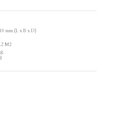
10 mm (L x B x D)
2
1.2 M2
ng
d