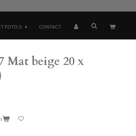
t
T FOTO.S
CONTACT
 Mat beige 20 x
)
n