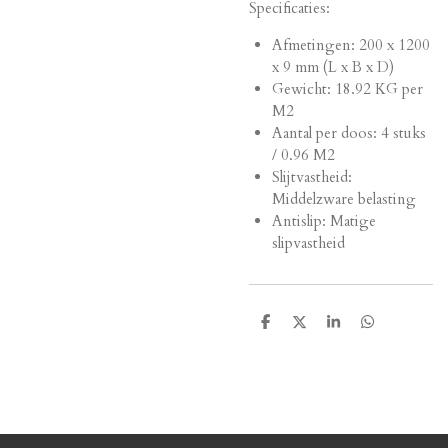
Specificaties:
Afmetingen:
200 x 1200
x 9 mm (L x B x D)
Gewicht: 18.92 KG per
M2
Aantal per doos: 4 stuks
/ 0.96 M2
Slijtvastheid:
Middelzware belasting
Antislip: Matige
slipvastheid
D
D
S
D
e
e
h
e
l
e
a
l
e
l
r
e
n
e
n