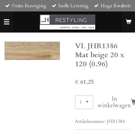
Gratis Bezorging
Snelle Levering
Hoge Kwaliteit
Ga
direct
naar
de
hoofdinhoud
VL JHR1386
Mat beige 20 x
120 (0.96)
€ 61,25
In
winkelwagen
Artikelnummer:
JHR1386