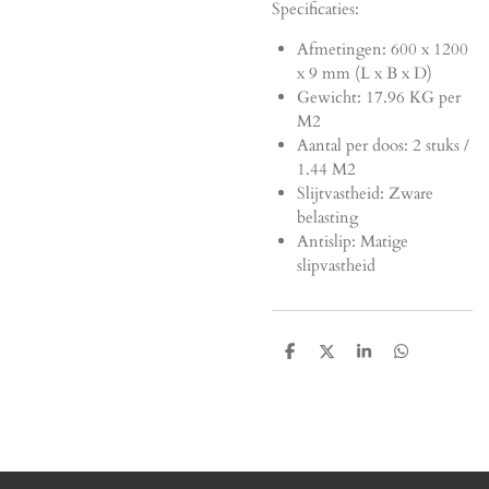
Specificaties:
Afmetingen:
600 x 1200
x 9 mm (L x B x D)
Gewicht: 17.96 KG per
M2
Aantal per doos: 2 stuks /
1.44 M2
Slijtvastheid: Zware
belasting
Antislip: Matige
slipvastheid
D
D
S
D
e
e
h
e
l
e
a
l
e
l
r
e
n
e
n