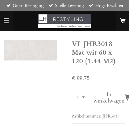
Gratis Bezorging
Snelle Levering
Hoge Kwaliteit
Ga
direct
naar
de
hoofdinhoud
VL JHR3018
Mat wit 60 x
120 (1.44 M2)
€ 99,75
In
winkelwagen
Artikelnummer:
JHR3018