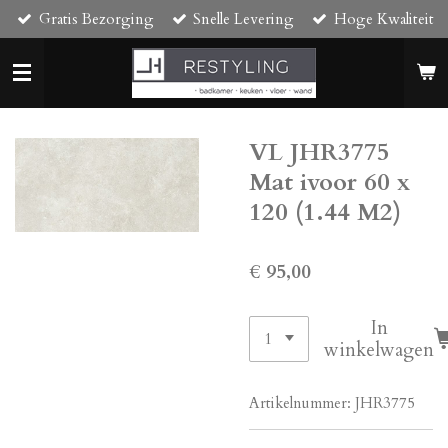
Gratis Bezorging
Snelle Levering
Hoge Kwaliteit
Ga
direct
naar
de
hoofdinhoud
VL JHR3775
Mat ivoor 60 x
120 (1.44 M2)
€ 95,00
In
winkelwagen
Artikelnummer:
JHR3775