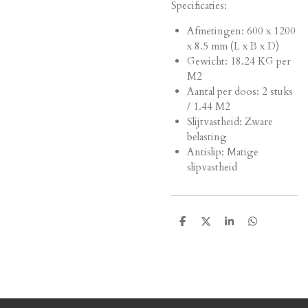
Specificaties:
Afmetingen:
600 x 1200
x 8.5 mm (L x B x D)
Gewicht: 18.24 KG per
M2
Aantal per doos: 2 stuks
/ 1.44 M2
Slijtvastheid: Zware
belasting
Antislip: Matige
slipvastheid
D
D
S
D
e
e
h
e
l
e
a
l
e
l
r
e
n
e
n