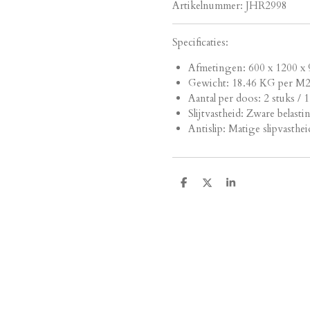
Artikelnummer:
JHR2998
Specificaties:
Afmetingen:
600 x 1200 x 
Gewicht: 18.46 KG per M
Aantal per doos: 2 stuks / 
Slijtvastheid: Zware belasti
Antislip: Matige slipvasthei
D
D
S
e
e
h
l
e
a
e
l
r
n
e