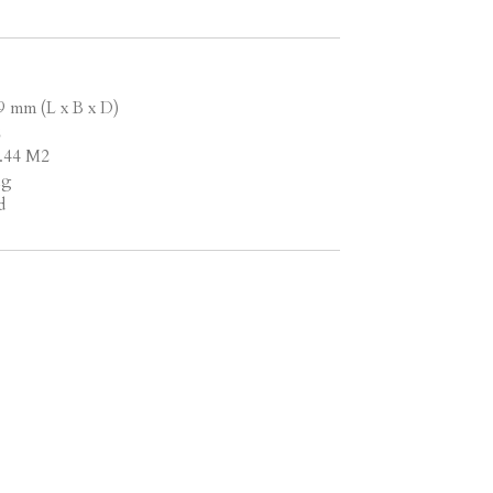
9 mm (L x B x D)
2
1.44 M2
ng
d