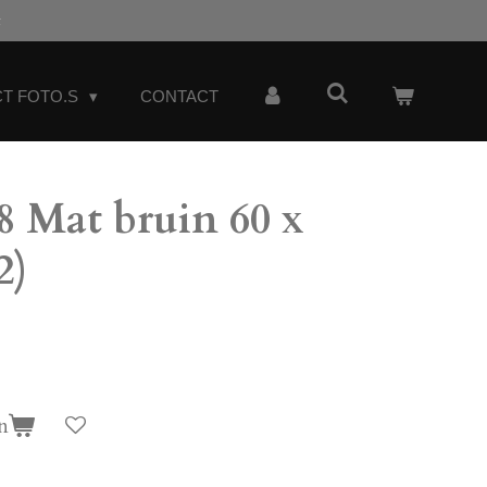
t
T FOTO.S
CONTACT
 Mat bruin 60 x
2)
n