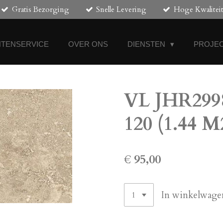
Gratis Bezorging
Snelle Levering
Hoge Kwalitei
NTENSERVICE
OVER ONS
DIENSTEN
PROJEC
VL JHR2998
120 (1.44 M
€ 95,00
In winkelwage