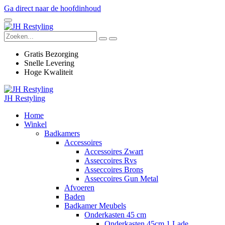
Ga direct naar de hoofdinhoud
Gratis Bezorging
Snelle Levering
Hoge Kwaliteit
JH Restyling
Home
Winkel
Badkamers
Accessoires
Accessoires Zwart
Asseccoires Rvs
Asseccoires Brons
Asseccoires Gun Metal
Afvoeren
Baden
Badkamer Meubels
Onderkasten 45 cm
Onderkasten 45cm 1 Lade