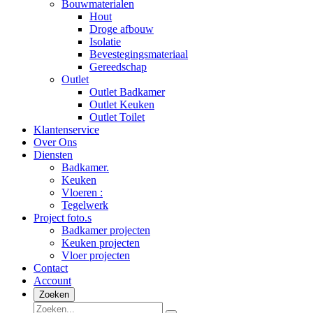
Bouwmaterialen
Hout
Droge afbouw
Isolatie
Bevestegingsmateriaal
Gereedschap
Outlet
Outlet Badkamer
Outlet Keuken
Outlet Toilet
Klantenservice
Over Ons
Diensten
Badkamer.
Keuken
Vloeren :
Tegelwerk
Project foto.s
Badkamer projecten
Keuken projecten
Vloer projecten
Contact
Account
Zoeken