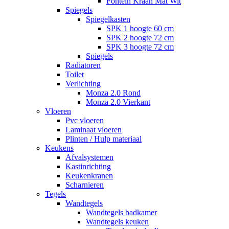
Fontein Kraan Mat Wit
Spiegels
Spiegelkasten
SPK 1 hoogte 60 cm
SPK 2 hoogte 72 cm
SPK 3 hoogte 72 cm
Spiegels
Radiatoren
Toilet
Verlichting
Monza 2.0 Rond
Monza 2.0 Vierkant
Vloeren
Pvc vloeren
Laminaat vloeren
Plinten / Hulp materiaal
Keukens
Afvalsystemen
Kastinrichting
Keukenkranen
Scharnieren
Tegels
Wandtegels
Wandtegels badkamer
Wandtegels keuken