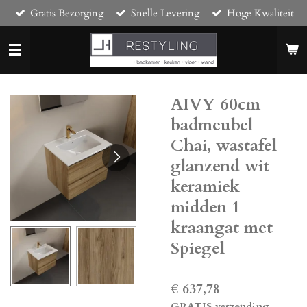
Gratis Bezorging
Snelle Levering
Hoge Kwaliteit
Ga
direct
naar
de
hoofdinhoud
AIVY 60cm
badmeubel
Chai, wastafel
glanzend wit
keramiek
midden 1
kraangat met
Spiegel
€ 637,78
GRATIS verzending