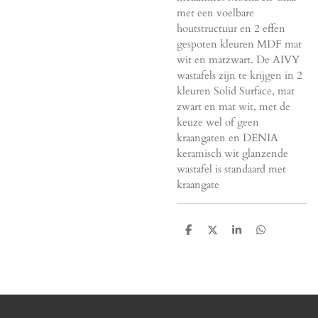
met een voelbare
houtstructuur en 2 effen
gespoten kleuren MDF mat
wit en matzwart. De AIVY
wastafels zijn te krijgen in 2
kleuren Solid Surface, mat
zwart en mat wit, met de
keuze wel of geen
kraangaten en DENIA
keramisch wit glanzende
wastafel is standaard met
kraangate
D
D
S
D
e
e
h
e
l
e
a
l
e
l
r
e
n
e
n