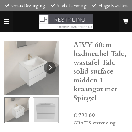
Gratis Bezorging
Snelle Levering
Hoge Kwaliteit
Ga
direct
naar
de
hoofdinhoud
AIVY 60cm
badmeubel Talc,
wastafel Talc
solid surface
midden 1
kraangat met
Spiegel
€ 729,09
GRATIS verzending