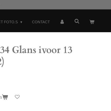
t
T FOTO.S
CONTACT
 Glans ivoor 13
2)
n