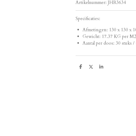
Artikelnummer:
JHR3634
Specificaties:
Afmetingen:
130 x 130 x 1
Gewicht: 17.37 KG per M
Aantal per doos: 30 stuks /
D
D
S
e
e
h
l
e
a
e
l
r
n
e