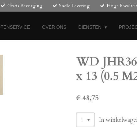
Gratis Bezorging
Snelle Levering
Hoge Kwalitei
NTENSERVICE
OVER ONS
DIENSTEN
PROJEC
WD JHR3634
x 13 (0.5 M
€ 48,75
In winkelwage