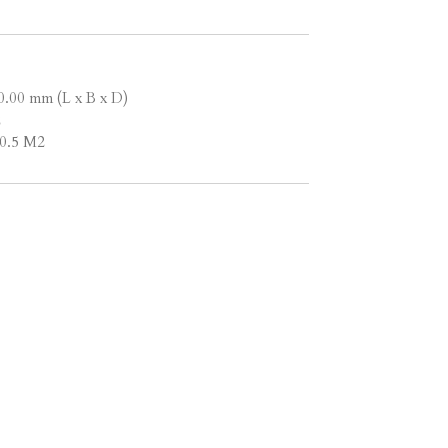
0.00 mm (L x B x D)
2
 0.5 M2