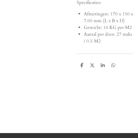
Specificaties:
Afmetingen:
170 x 150 x
7.00 mm (L x B x D)
Gewicht: 16 KG per M2
Aantal per doos: 27 stuks
/ 0.5 M2
D
D
S
D
e
e
h
e
l
e
a
l
e
l
r
e
n
e
n