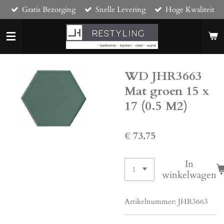
Gratis Bezorging
Snelle Levering
Hoge Kwaliteit
Ga
direct
naar
de
hoofdinhoud
WD JHR3663
Mat groen 15 x
17 (0.5 M2)
€ 73,75
In
winkelwagen
Artikelnummer:
JHR3663