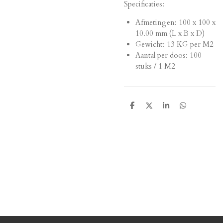
Specificaties:
Afmetingen:
100 x 100 x
10.00 mm (L x B x D)
Gewicht: 13 KG per M2
Aantal per doos: 100
stuks / 1 M2
D
D
S
D
e
e
h
e
l
e
a
l
e
l
r
e
n
e
n