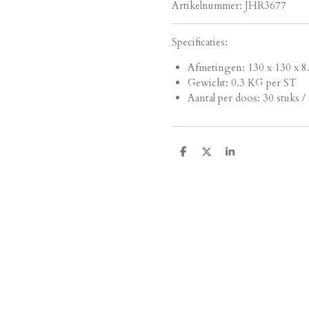
Artikelnummer:
JHR3677
Specificaties:
Afmetingen:
130 x 130 x 8
Gewicht: 0.3 KG per ST
Aantal per doos: 30 stuks /
D
D
S
e
e
h
l
e
a
e
l
r
n
e