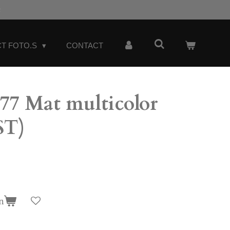
t
T FOTO.S
CONTACT
7 Mat multicolor
ST)
n