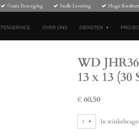
Gratis Bezorging
Snelle Levering
Hoge Kwalitei
NTENSERVICE
OVER ONS
DIENSTEN
PROJEC
WD JHR367
13 x 13 (30 
€ 60,50
In winkelwage