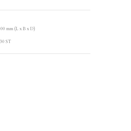
.00 mm (L x B x D)
 30 ST