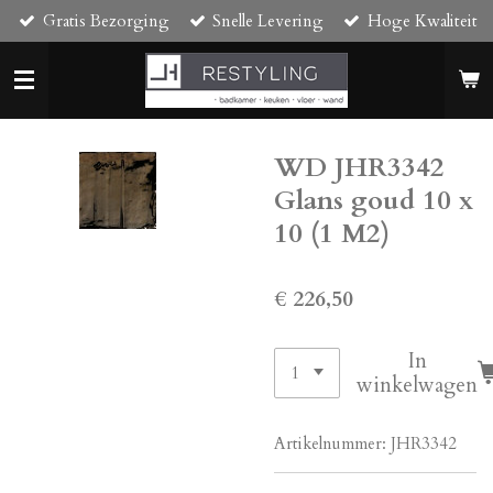
Gratis Bezorging
Snelle Levering
Hoge Kwaliteit
Ga
direct
naar
de
hoofdinhoud
WD JHR3342
Glans goud 10 x
10 (1 M2)
€ 226,50
In
winkelwagen
Artikelnummer:
JHR3342