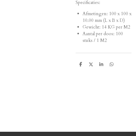
Specificaties:
Afmetingen:
100 x 100 x
10.00 mm (L x B x D)
Gewicht: 14 KG per M2
Aantal per doos: 100
stuks / 1 M2
D
D
S
D
e
e
h
e
l
e
a
l
e
l
r
e
n
e
n