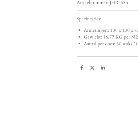
Artikelnummer:
JHR3685
Specificaties:
Afmetingen:
130 x 130 x 8
Gewicht: 16.77 KG per M2
Aantal per doos: 30 stuks /
D
D
S
e
e
h
l
e
a
e
l
r
n
e