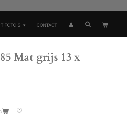
T FOTO.S
CONTACT
 Mat grijs 13 x
n