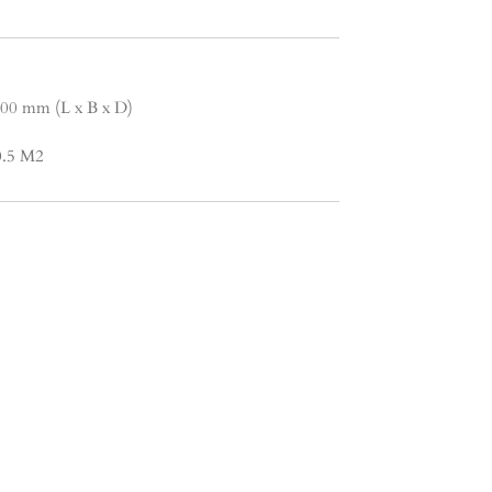
.00 mm (L x B x D)
 0.5 M2