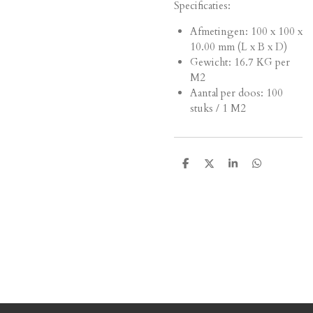
Specificaties:
Afmetingen:
100 x 100 x
10.00 mm (L x B x D)
Gewicht: 16.7 KG per
M2
Aantal per doos: 100
stuks / 1 M2
D
D
S
D
e
e
h
e
l
e
a
l
e
l
r
e
n
e
n