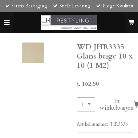
Gratis Bezorging
Snelle Levering
Hoge Kwaliteit
Ga
direct
naar
de
hoofdinhoud
WD JHR3335
Glans beige 10 x
10 (1 M2)
€ 162,50
In
winkelwagen
Artikelnummer:
JHR3335