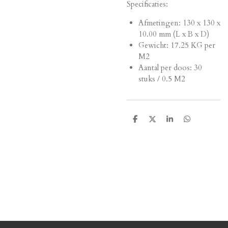
Specificaties:
Afmetingen:
130 x 130 x
10.00 mm (L x B x D)
Gewicht: 17.25 KG per
M2
Aantal per doos: 30
stuks / 0.5 M2
D
D
S
D
e
e
h
e
l
e
a
l
e
l
r
e
n
e
n