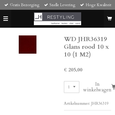
Gratis Bezorging
Snelle Levering
Hoge Kwaliteit
Ga
direct
naar
de
hoofdinhoud
WD JHR36319
Glans rood 10 x
10 (1 M2)
€ 205,00
In
winkelwagen
Artikelnummer:
JHR36319