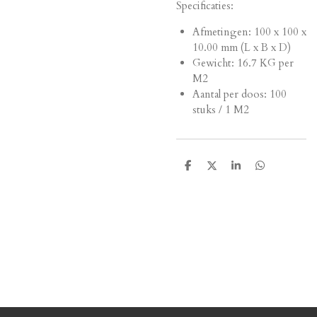
Specificaties:
Afmetingen:
100 x 100 x
10.00 mm (L x B x D)
Gewicht: 16.7 KG per
M2
Aantal per doos: 100
stuks / 1 M2
D
D
S
D
e
e
h
e
l
e
a
l
e
l
r
e
n
e
n