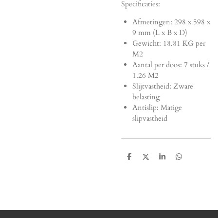
Specificaties:
Afmetingen:
298 x 598 x
9 mm (L x B x D)
Gewicht: 18.81 KG per
M2
Aantal per doos: 7 stuks /
1.26 M2
Slijtvastheid: Zware
belasting
Antislip: Matige
slipvastheid
D
D
S
D
e
e
h
e
l
e
a
l
e
l
r
e
n
e
n