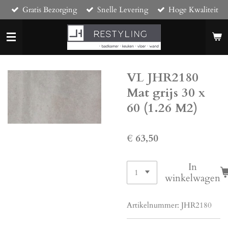
Gratis Bezorging
Snelle Levering
Hoge Kwaliteit
Ga
direct
naar
de
hoofdinhoud
VL JHR2180
Mat grijs 30 x
60 (1.26 M2)
€ 63,50
In
winkelwagen
Artikelnummer:
JHR2180