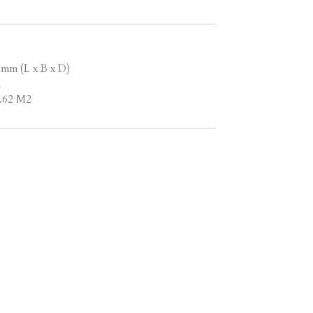
 mm (L x B x D)
2
1.62 M2