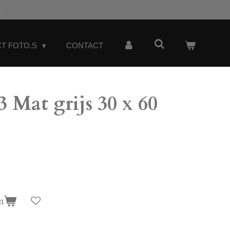
t
T FOTO.S
CONTACT
Mat grijs 30 x 60
n