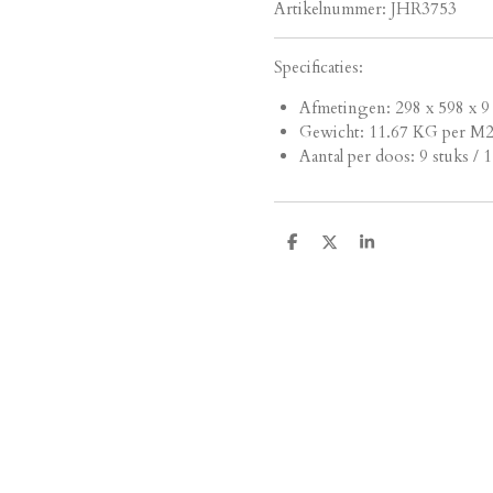
Artikelnummer:
JHR3753
Specificaties:
Afmetingen:
298 x 598 x 9
Gewicht: 11.67 KG per M
Aantal per doos: 9 stuks / 
D
D
S
e
e
h
l
e
a
e
l
r
n
e