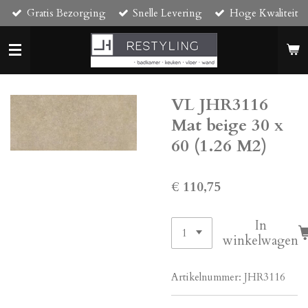
Gratis Bezorging
Snelle Levering
Hoge Kwaliteit
Ga
direct
naar
de
hoofdinhoud
VL JHR3116
Mat beige 30 x
60 (1.26 M2)
€ 110,75
In
winkelwagen
Artikelnummer:
JHR3116