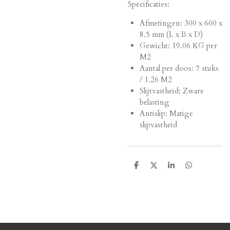
Specificaties:
Afmetingen:
300 x 600 x
8.5 mm (L x B x D)
Gewicht: 19.06 KG per
M2
Aantal per doos: 7 stuks
/ 1.26 M2
Slijtvastheid: Zware
belasting
Antislip: Matige
slipvastheid
D
D
S
D
e
e
h
e
l
e
a
l
e
l
r
e
n
e
n