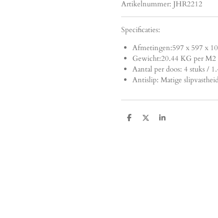
Artikelnummer:
JHR2212
Specificaties:
Afmetingen:
597 x 597 x 1
Gewicht:20.44 KG per M2
Aantal per doos: 4 stuks / 
Antislip: Matige slipvasthei
D
D
S
e
e
h
l
e
a
e
l
r
n
e