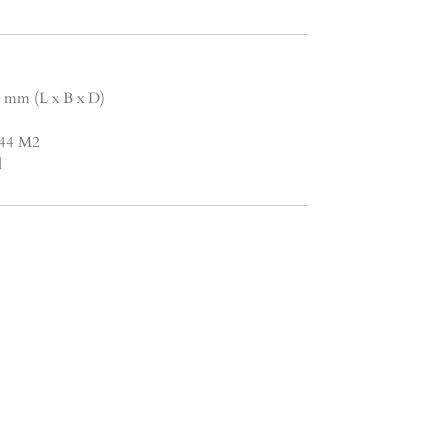
0 mm (L x B x D)
1.44 M2
d