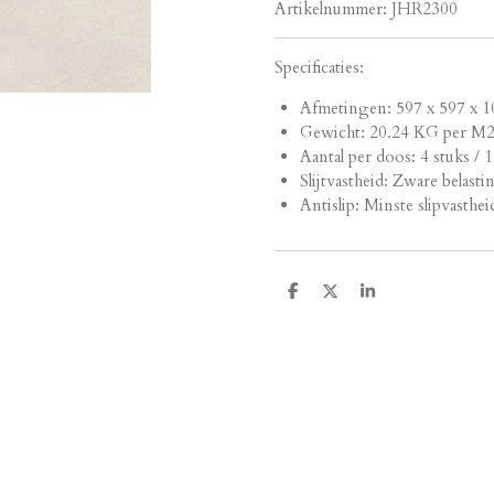
Artikelnummer:
JHR2300
Specificaties:
Afmetingen:
597 x 597 x 1
Gewicht: 20.24 KG per M
Aantal per doos: 4 stuks / 
Slijtvastheid: Zware belasti
Antislip: Minste slipvasthei
D
D
S
e
e
h
l
e
a
e
l
r
n
e