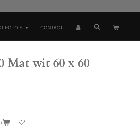
t
T FOTO.S
CONTACT
 Mat wit 60 x 60
n