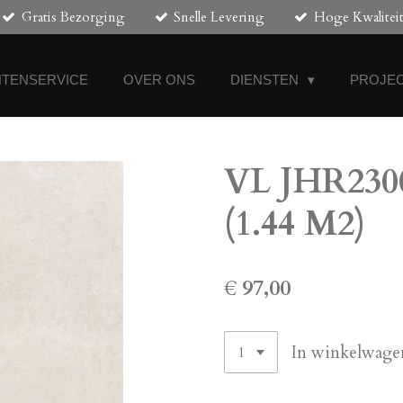
Gratis Bezorging
Snelle Levering
Hoge Kwalitei
NTENSERVICE
OVER ONS
DIENSTEN
PROJEC
VL JHR2300
(1.44 M2)
€ 97,00
In winkelwage