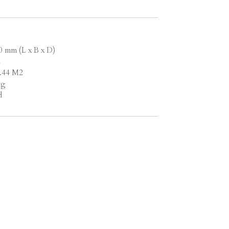
0 mm (L x B x D)
2
1.44 M2
ng
d